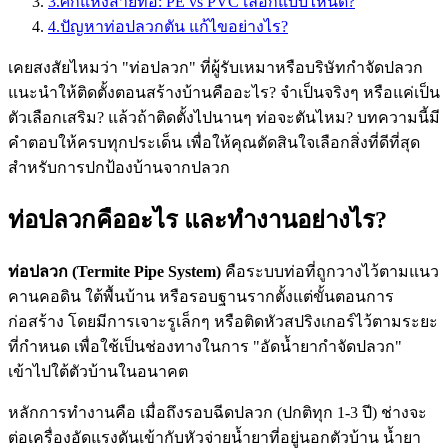
3
.
ศึกแห่งสายท่อ: PE vs PVC เลือกแบบไหนดี?
4
.
ปัญหาท่อปลวกตัน แก้ไขอย่างไร?
เคยสงสัยไหมว่า "ท่อปลวก" ที่ผู้รับเหมาหรือบริษัทกำจัดปลวก
แนะนำให้ติดตั้งตอนสร้างบ้านคืออะไร? จำเป็นจริงๆ หรือแค่เป็น
ตัวเลือกเสริม? แล้วถ้าติดตั้งไปนานๆ ท่อจะตันไหม? บทความนี้มี
คำตอบให้ครบทุกประเด็น เพื่อให้คุณตัดสินใจเลือกสิ่งที่ดีที่สุด
สำหรับการปกป้องบ้านจากปลวก
ท่อปลวกคืออะไร และทำงานอย่างไร?
ท่อปลวก (Termite Pipe System)
คือระบบท่อที่ถูกวางไว้ตามแนว
คานคอดิน ใต้พื้นบ้าน หรือรอบฐานรากตั้งแต่ขั้นตอนการ
ก่อสร้าง โดยมีการเจาะรูเล็กๆ หรือติดหัวสปริงเกอร์ไว้ตามระยะ
ที่กำหนด เพื่อใช้เป็นช่องทางในการ "อัดน้ำยากำจัดปลวก"
เข้าไปใต้ตัวบ้านในอนาคต
หลักการทำงานคือ เมื่อถึงรอบฉีดปลวก (ปกติทุก 1-3 ปี) ช่างจะ
ต่อเครื่องอัดแรงดันเข้ากับหัวจ่ายน้ำยาที่อยู่นอกตัวบ้าน น้ำยา