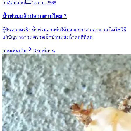
กำจัดปลวก
18 ก.ย. 2568
น้ำท่วมแล้วปลวกตายไหม ?
รู้ทันความจริง น้ำท่วมอาจทำให้ปลวกบางส่วนตาย แต่ไม่ใช่วิธี
แก้ปัญหาถาวร ตรวจเช็กบ้านหลังน้ำลดดีที่สุด
อ่านเพิ่มเติม
3
นาทีอ่าน