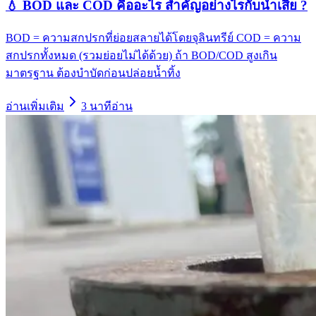
💧 BOD และ COD คืออะไร สำคัญอย่างไรกับน้ำเสีย ?
BOD = ความสกปรกที่ย่อยสลายได้โดยจุลินทรีย์ COD = ความ
สกปรกทั้งหมด (รวมย่อยไม่ได้ด้วย) ถ้า BOD/COD สูงเกิน
มาตรฐาน ต้องบำบัดก่อนปล่อยน้ำทิ้ง
อ่านเพิ่มเติม
3
นาทีอ่าน