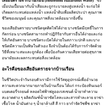
เสียอันตรายจากบ้านเรือน (Household Hazardous Waste)"
ซึ่ง
เมื่อปนเปื้อนมากับน้ำเสียและถูกระบายลงสู่แหล่งน้ำ จะก่อให้
เกิดผลกระทบต่อแหล่งน้ำ แหล่งน้ำดิบเพื่อผลิตประปา คุณภาพ
ชีวิตของมนุษย์ และคุณภาพสิ่งแวดล้อมมากยิ่งขึ้น
ของเสียอันตรายบางชนิดจุดติดไฟได้ง่าย บางชนิดมีฤทธิ์ในการ
กัดกร่อน บางชนิดสามารถทำปฏิกิริยากับสารอื่นได้ง่ายและก่อ
ให้เกิดอันตราย บางชนิดระเบิดได้ง่ายในสภาวะปกติ และบาง
ชนิดมีความเป็นพิษในตัวเอง จึงจำเป็นต้องได้รับการกำจัดด้วย
วิธีที่เหมาะสมและถูกต้อง เพื่อป้องกันความเสียหายต่อสุขภาพ
อนามัยและผลกระทบต่อสิ่งแวดล้อม
อะไรคือของเสียอันตรายจากบ้านเรือน
ในชีวิตประจำวันรอบตัวเรามีการใช้วัสดุอุปกรณ์เพื่ออำนวย
ความสะดวกมากมายภายในบ้านเรือน ได้แก่ กระป๋องทินเนอร์
แบตเตอรี่รถยนต์ หลอดไฟฟ้าฟลูออเรสเซนต์ น้ำยาทำความ
สะอาดต่าง ๆ ผลิตภัณฑ์น้ำยาขัดโลหะและสารทำละลาย ยาฆ่า
เชื้อโรค น้ำมันต่าง ๆ น้ำยาล้างสี สี กาว ยากำจัดวัชพืช ยาฆ่า